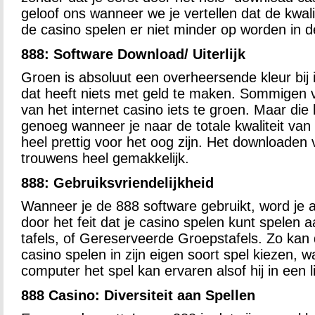
geloof ons wanneer we je vertellen dat de kwal
de casino spelen er niet minder op worden in d
888: Software Download/ Uiterlijk
Groen is absoluut een overheersende kleur bij 
dat heeft niets met geld te maken. Sommigen 
van het internet casino iets te groen. Maar die 
genoeg wanneer je naar de totale kwaliteit van de
heel prettig voor het oog zijn. Het downloaden
trouwens heel gemakkelijk.
888: Gebruiksvriendelijkheid
Wanneer je de 888 software gebruikt, word je 
door het feit dat je casino spelen kunt spelen 
tafels, of Gereserveerde Groepstafels. Zo kan
casino spelen in zijn eigen soort spel kiezen, wa
computer het spel kan ervaren alsof hij in een l
888 Casino: Diversiteit aan Spellen