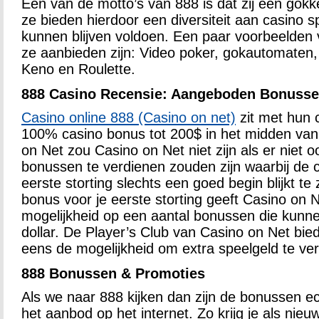
Een van de motto’s van 888 is dat zij een gokke
ze bieden hierdoor een diversiteit aan casino s
kunnen blijven voldoen. Een paar voorbeelden 
ze aanbieden zijn: Video poker, gokautomaten,
Keno en Roulette.
888 Casino Recensie: Aangeboden Bonuss
Casino online 888 (Casino on net)
zit met hun 
100% casino bonus tot 200$ in het midden van
on Net zou Casino on Net niet zijn als er niet 
bonussen te verdienen zouden zijn waarbij de 
eerste storting slechts een goed begin blijkt te 
bonus voor je eerste storting geeft Casino on 
mogelijkheid op een aantal bonussen die kunne
dollar. De Player’s Club van Casino on Net bie
eens de mogelijkheid om extra speelgeld te ve
888 Bonussen & Promoties
Als we naar 888 kijken dan zijn de bonussen ec
het aanbod op het internet. Zo krijg je als nieu