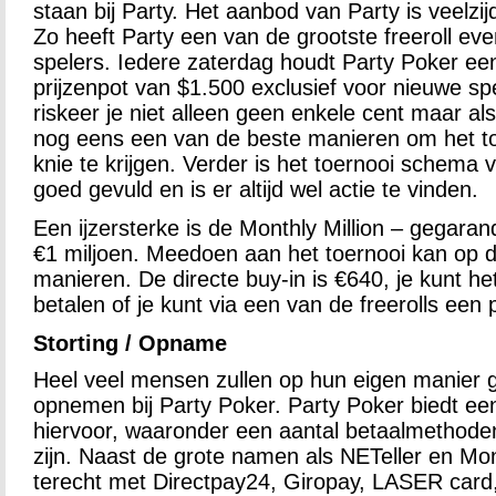
staan bij Party. Het aanbod van Party is veelzij
Zo heeft Party een van de grootste freeroll e
spelers. Iedere zaterdag houdt Party Poker een
prijzenpot van $1.500 exclusief voor nieuwe spe
riskeer je niet alleen geen enkele cent maar als
nog eens een van de beste manieren om het t
knie te krijgen. Verder is het toernooi schema v
goed gevuld en is er altijd wel actie te vinden.
Een ijzersterke is de Monthly Million – gegara
€1 miljoen. Meedoen aan het toernooi kan op dr
manieren. De directe buy-in is €640, je kunt he
betalen of je kunt via een van de freerolls een
Storting / Opname
Heel veel mensen zullen op hun eigen manier 
opnemen bij Party Poker. Party Poker biedt een
hiervoor, waaronder een aantal betaalmethoden
zijn. Naast de grote namen als NETeller en Mo
terecht met Directpay24, Giropay, LASER card