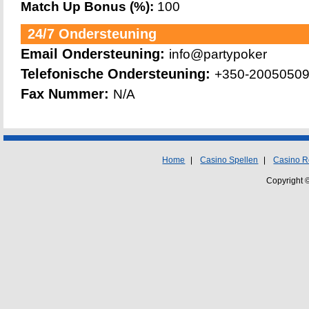
Match Up Bonus (%):
100
24/7 Ondersteuning
Email Ondersteuning:
info@partypoker
Telefonische Ondersteuning:
+350-2005050
Fax Nummer:
N/A
Home
Casino Spellen
Casino R
Copyright 