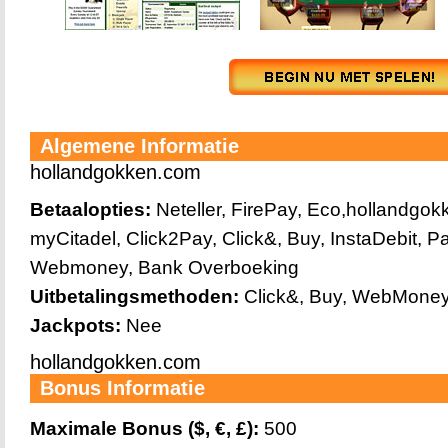
Algemene Informatie
hollandgokken.com
Be
taalopties:
Neteller, FirePay, Eco,hollandgo
myCitadel, Click2Pay, Click&, Buy, InstaDebit, P
Webmoney, Bank Overboeking
Uitbetalingsmethoden:
Click&, Buy, WebMoney
Jackpots:
Nee
hollandgokken.com
Bonus Informatie
Maximale Bonus ($, €, £):
500