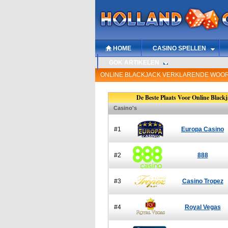
HOME
CASINO SPELLEN
GOK ARTIKELEN
ONLINE BLACKJACK VERKLARENDE WOOR
De Beste Plaats Voor Online Black
Casino's
#1
Europa Casino
#2
888
#3
Casino Tropez
#4
Royal Vegas