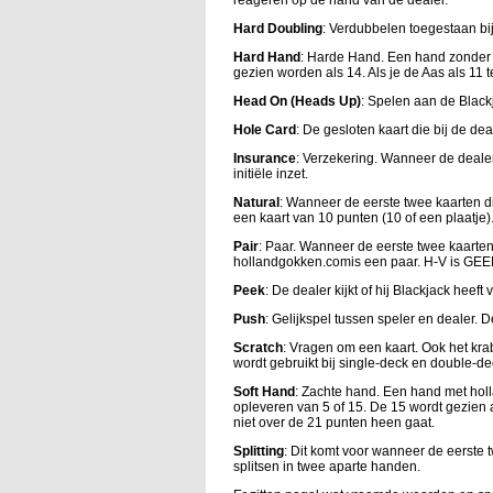
Hard Doubling
: Verdubbelen toegestaan bij
Hard Hand
: Harde Hand. Een hand zonder A
gezien worden als 14. Als je de Aas als 11 te
Head On (Heads Up)
: Spelen aan de Blackj
Hole Card
: De gesloten kaart die bij de deal
Insurance
: Verzekering. Wanneer de dealer 
initiële inzet.
Natural
: Wanneer de eerste twee kaarten di
een kaart van 10 punten (10 of een plaatje)
Pair
: Paar. Wanneer de eerste twee kaarten d
hollandgokken.comis een paar. H-V is GEE
Peek
: De dealer kijkt of hij Blackjack hee
Push
: Gelijkspel tussen speler en dealer. De
Scratch
: Vragen om een kaart. Ook het krab
wordt gebruikt bij single-deck en double-de
Soft Hand
: Zachte hand. Een hand met holl
opleveren van 5 of 15. De 15 wordt gezien a
niet over de 21 punten heen gaat.
Splitting
: Dit komt voor wanneer de eerste t
splitsen in twee aparte handen.