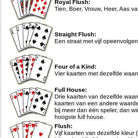
Royal Flush:
Tien, Boer, Vrouw, Heer, Aas van
Straight Flush:
Een straat met vijf opeenvolge
Four of a Kind:
Vier kaarten met dezelfde waar
Full House:
Drie kaarten van dezelfde waa
kaarten van een andere waarde. 
bij meer dan één speler, dan wi
hoogste full house.
Flush:
Vijf kaarten van dezelfde kleur (