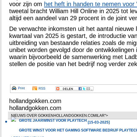
voor zijn om
het heft in handen te nemen voor W
tweetal bracht William Hill Online in 2025 tot l
altijd een aandeel van 29 procent in de joint ve
De verwachte inkomsten uit het aantal nieuwe li
kwartaal van 2025 is gestart, de introductie van
uitbreiding van bestaande relaties zoals de mig
unibet worden gevolgd door de ontwikkelingen in
waarin bijvoorbeeld de samenwerking met Ladb
stellen de positie van het bedrijf nog verder zek
Print
RSS
hollandgokken.com
hollandgokken.com
NIEUWS OVER GOKKENHOLLANDGOKKEN.COMILAR">
GROTE JAARWINST VOOR PLAYTECH
[15-03-2025]
GROTE WINST VOOR HET GAMING SOFTWARE BEDRIJF PLAYTEC