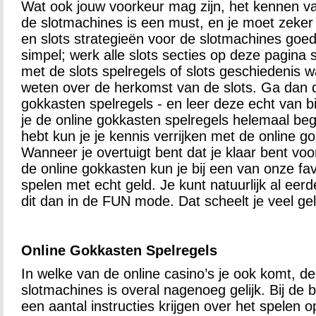
Wat ook jouw voorkeur mag zijn, het kennen va
de slotmachines is een must, en je moet zeker 
en slots strategieën voor de slotmachines goe
simpel; werk alle slots secties op deze pagina 
met de slots spelregels of slots geschiedenis w
weten over de herkomst van de slots. Ga dan 
gokkasten spelregels - en leer deze echt van b
je de online gokkasten spelregels helemaal beg
hebt kun je je kennis verrijken met de online g
Wanneer je overtuigt bent dat je klaar bent vo
de online gokkasten kun je bij een van onze fa
spelen met echt geld. Je kunt natuurlijk al ee
dit dan in de FUN mode. Dat scheelt je veel gel
Online Gokkasten Spelregels
In welke van de online casino’s je ook komt, d
slotmachines is overal nagenoeg gelijk. Bij de 
een aantal instructies krijgen over het spelen