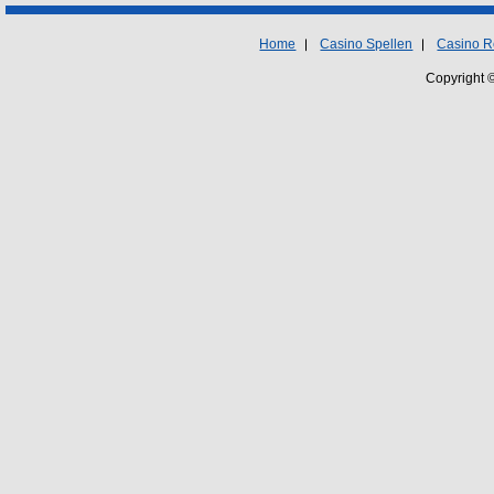
Home
Casino Spellen
Casino R
Copyright 