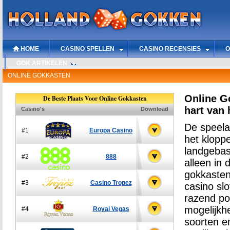
HOME
CASINO SPELLEN
CASINO RECENSIES
O
GOK ARTIKELEN
ONLINE GOKKASTEN
Online G
De Beste Plaats Voor Online Gokkasten
hart van 
Casino's
Download
De speelau
#1
Europa Casino
het klopp
landgebas
#2
888
alleen in 
gokkasten
#3
Casino Tropez
casino slo
razend po
mogelijkh
#4
Royal Vegas
soorten e